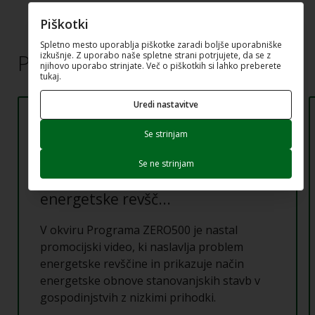
Piškotki
Spletno mesto uporablja piškotke zaradi boljše uporabniške
Preberite tudi
izkušnje. Z uporabo naše spletne strani potrjujete, da se z
njihovo uporabo strinjate. Več o piškotkih si lahko preberete
tukaj.
Uredi nastavitve
NOVICA
Se strinjam
Promocijski video programa Eko
Se ne strinjam
sklada za zmanjševanje
energetske revšč...
V okviru Programa ZERO500 je nastal
promocijski video, ki naslavlja problem
energetske revščine in prikazuje način
energetske obnove stanovanjskih stavb v
gospodinjstvih z nizkimi prihodki.