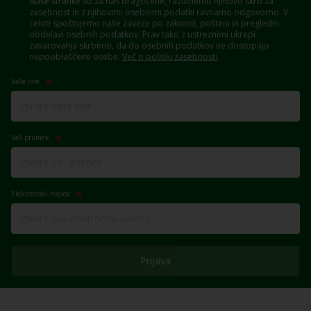
Naše stranke so za nas dragocene, razumemo njihovo skrb za
zasebnost in z njihovimi osebnimi podatki ravnamo odgovorno. V
celoti spoštujemo naše zaveze po zakoniti, pošteni in pregledni
obdelavi osebnih podatkov. Prav tako z ustreznimi ukrepi
zavarovanja skrbimo, da do osebnih podatkov ne dostopajo
nepooblaščene osebe.
Več o politiki zasebnosti
.
Vaše ime
Vaš priimek
Elektronski naslov
Prijava