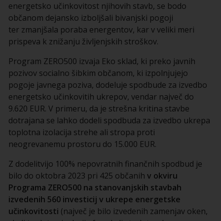
energetsko učinkovitost njihovih stavb, se bodo
občanom dejansko izboljšali bivanjski pogoji
ter zmanjšala poraba energentov, kar v veliki meri
prispeva k znižanju življenjskih stroškov.
Program ZERO500 izvaja Eko sklad, ki preko javnih
pozivov socialno šibkim občanom, ki izpolnjujejo
pogoje javnega poziva, dodeluje spodbude za izvedbo
energetsko učinkovitih ukrepov, vendar največ do
9.620 EUR. V primeru, da je strešna kritina stavbe
dotrajana se lahko dodeli spodbuda za izvedbo ukrepa
toplotna izolacija strehe ali stropa proti
neogrevanemu prostoru do 15.000 EUR.
Z dodelitvijo 100% nepovratnih finančnih spodbud je
bilo do oktobra 2023 pri 425 občanih
v okviru
Programa ZERO500 na stanovanjskih stavbah
izvedenih 560 investicij v ukrepe energetske
učinkovitosti
(največ je bilo izvedenih zamenjav oken,