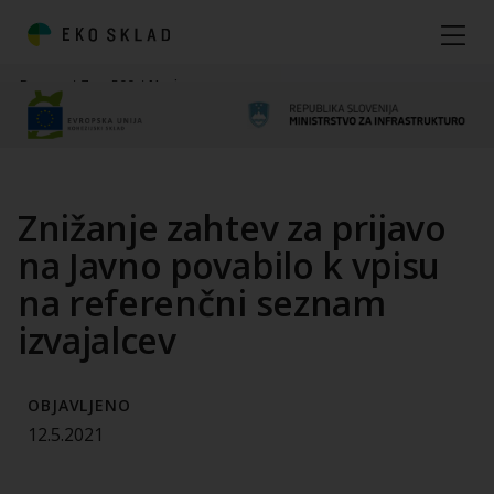
Domov
/
Zero500
/
Novice
Znižanje zahtev za prijavo
na Javno povabilo k vpisu
na referenčni seznam
izvajalcev
OBJAVLJENO
12.5.2021