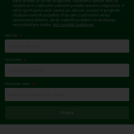
Naše stranke so za nas dragocene, razumemo njihovo skrb za
zasebnost in z njihovimi osebnimi podatki ravnamo odgovorno. V
celoti spoštujemo naše zaveze po zakoniti, pošteni in pregledni
obdelavi osebnih podatkov. Prav tako z ustreznimi ukrepi
zavarovanja skrbimo, da do osebnih podatkov ne dostopajo
nepooblaščene osebe.
Več o politiki zasebnosti
.
Vaše ime
Vaš priimek
Elektronski naslov
Prijava