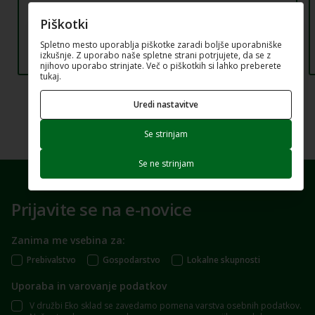
Piškotki
Spletno mesto uporablja piškotke zaradi boljše uporabniške
izkušnje. Z uporabo naše spletne strani potrjujete, da se z
njihovo uporabo strinjate. Več o piškotkih si lahko preberete
tukaj.
Uredi nastavitve
Se strinjam
Se ne strinjam
Prijavite se na e-novice
Zanima me vsebina za:
Prebivalstvo
Gospodarstvo
Lokalne skupnosti
Uporaba in varovanje podatkov
V družbi Eko sklad se zavedamo pomena varstva osebnih podatkov.