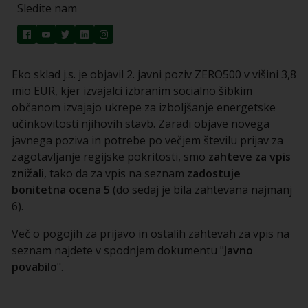
Sledite nam
Eko sklad j.s. je objavil 2. javni poziv ZERO500 v višini 3,8
mio EUR, kjer izvajalci izbranim socialno šibkim
občanom izvajajo ukrepe za izboljšanje energetske
učinkovitosti njihovih stavb. Zaradi objave novega
javnega poziva in potrebe po večjem številu prijav za
zagotavljanje regijske pokritosti, smo
zahteve za vpis
znižali
, tako da za vpis na seznam
zadostuje
bonitetna ocena 5
(do sedaj je bila zahtevana najmanj
6).
Več o pogojih za prijavo in ostalih zahtevah za vpis na
seznam najdete v spodnjem dokumentu "
Javno
povabilo
".