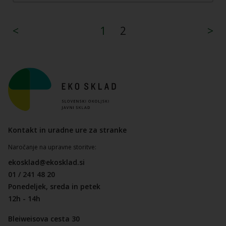
<
1
2
>
Kontakt in uradne ure za stranke
Naročanje na upravne storitve:
ekosklad@ekosklad.si
01 / 241 48 20
Ponedeljek, sreda in petek
12h - 14h
Bleiweisova cesta 30