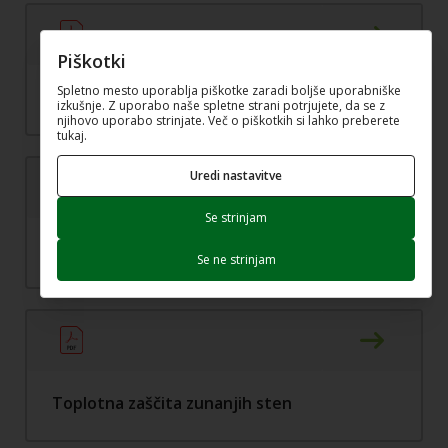
Piškotki
Spletno mesto uporablja piškotke zaradi boljše uporabniške
Toplotni mostovi v ovoju stavb
izkušnje. Z uporabo naše spletne strani potrjujete, da se z
njihovo uporabo strinjate. Več o piškotkih si lahko preberete
tukaj.
Uredi nastavitve
Se strinjam
Toplotno izolacijski materiali
Se ne strinjam
Toplotna zaščita zunanjih sten