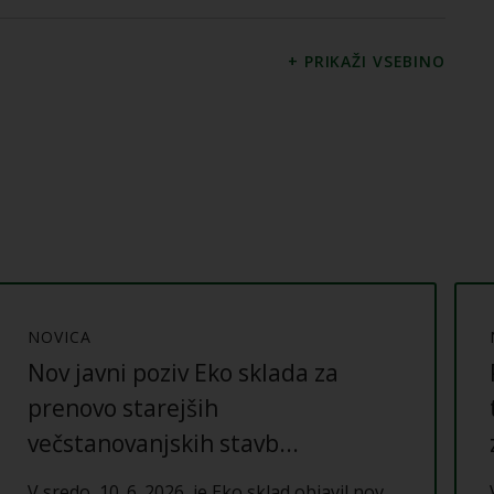
NOVICA
Nov javni poziv Eko sklada za
prenovo starejših
večstanovanjskih stavb...
V sredo, 10. 6. 2026, je Eko sklad objavil nov