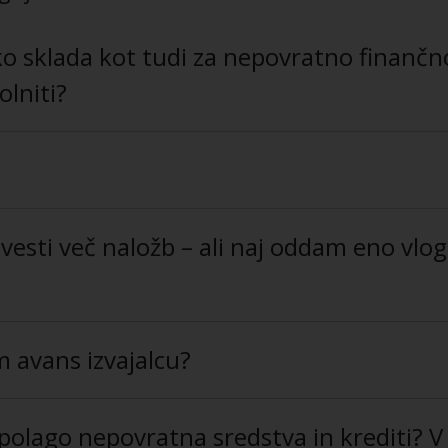
Eko sklada kot tudi za nepovratno finan
lniti?
zvesti več naložb – ali naj oddam eno vlog
m avans izvajalcu?
zpolago nepovratna sredstva in krediti? V