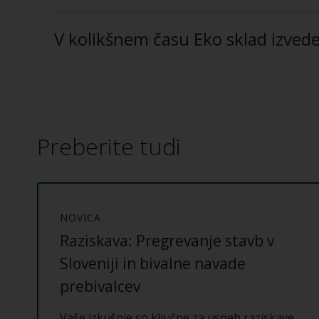
V kolikšnem času Eko sklad izvede 
Preberite tudi
NOVICA
Raziskava: Pregrevanje stavb v
Sloveniji in bivalne navade
prebivalcev
Vaše izkušnje so ključne za uspeh raziskave.