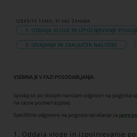
IZBERITE TEMO, KI VAS ZANIMA
1. ODDAJA VLOGE IN IZPOLNJEVANJE POGOJ
3. IZVAJANJE IN ZAKLJUČEK NALOŽBE
VSEBINA JE V FAZI POSODABLJANJA.
Spodaj so po sklopih nanizani odgovori na pogosta v
na razne pozive/razpise).
Specifične odgovore na pogosta vprašanja za
javni p
1. Oddaja vloge in izpolnjevanje p