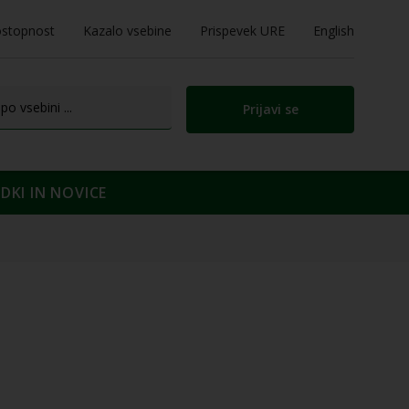
stopnost
Kazalo vsebine
Prispevek URE
English
Prijavi se
KI IN NOVICE