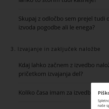
Skupaj z odločbo sem prejel tudi 
izvoda pogodbe ali le enega?
3. Izvajanje in zaključek naložbe
Kdaj lahko začnem z izvedbo naložb
pričetkom izvajanja del?
Koliko časa imam za izvedbo nalo
Pišk
Spletn
naše sp