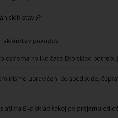
anjskih stavb?
in sklenitev pogodbe
vo oziroma koliko časa Eko sklad potrebu
tem nismo upravičeni do spodbude, čepra
ati na Eko sklad takoj po prejemu odloč