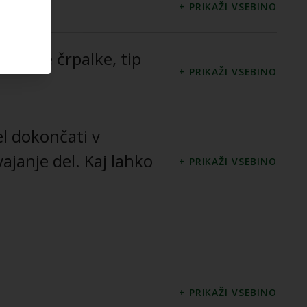
oplotne črpalke, tip
l dokončati v
ajanje del. Kaj lahko