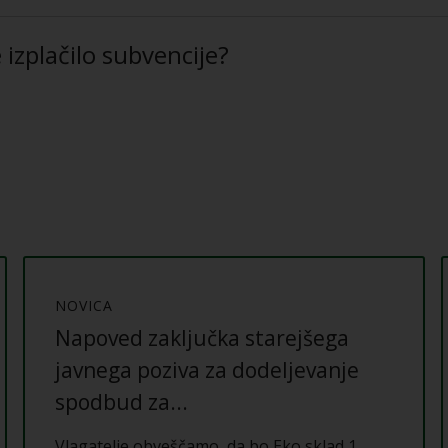
izplačilo subvencije?
NOVICA
Napoved zaključka starejšega
javnega poziva za dodeljevanje
spodbud za...
Vlagatelje obveščamo, da bo Eko sklad 1.