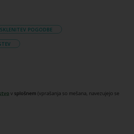
N SKLENITEV POGODBE
STEV
lstvo
v
splošnem
(vprašanja so mešana, navezujejo se