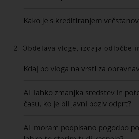
Kako je s kreditiranjem večstanov
2. Obdelava vloge, izdaja odločbe 
Kdaj bo vloga na vrsti za obravna
Ali lahko zmanjka sredstev in po
času, ko je bil javni poziv odprt?
Ali moram podpisano pogodbo posl
lahko to storim tudi kasneje?