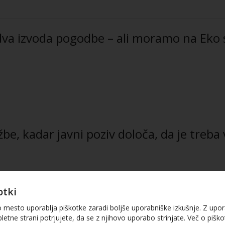
dva izvoda pogodbe – ali moramo na Eko s
e, kadar javni poziv določa, da je treba 
žbe?
otki
o mesto uporablja piškotke zaradi boljše uporabniške izkušnje. Z upo
letne strani potrjujete, da se z njihovo uporabo strinjate. Več o piškot