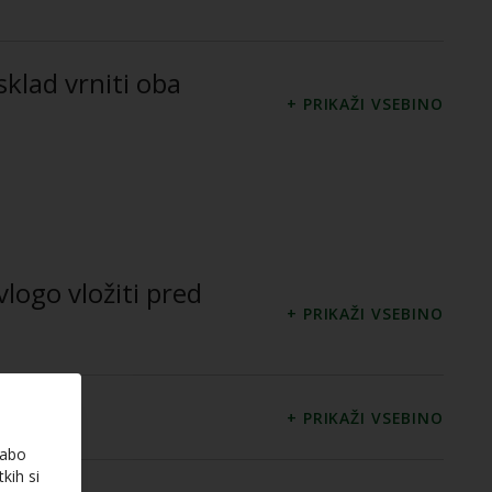
klad vrniti oba
vlogo vložiti pred
rabo
kih si