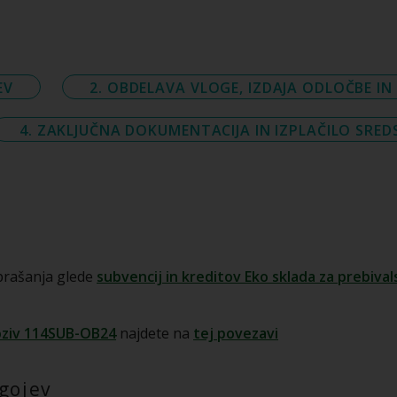
EV
2. OBDELAVA VLOGE, IZDAJA ODLOČBE I
4. ZAKLJUČNA DOKUMENTACIJA IN IZPLAČILO SRED
prašanja glede
subvencij in kreditov Eko sklada za prebiva
oziv 114SUB-OB24
najdete na
tej povezavi
ogojev