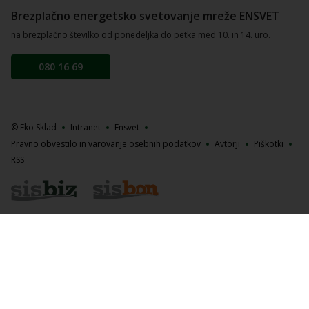
Brezplačno energetsko svetovanje mreže ENSVET
na brezplačno številko od ponedeljka do petka med 10. in 14. uro.
080 16 69
© Eko Sklad
Intranet
Ensvet
Pravno obvestilo in varovanje osebnih podatkov
Avtorji
Piškotki
RSS