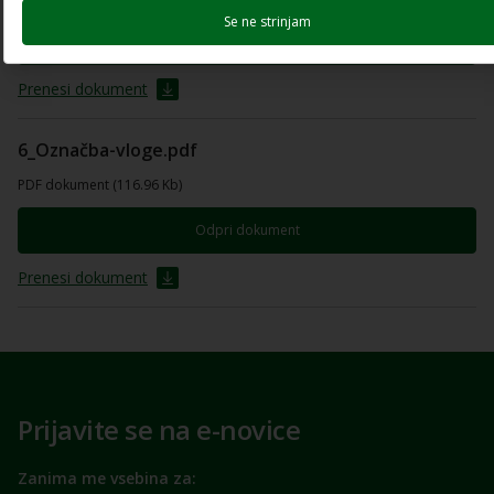
Se ne strinjam
Odpri dokument
Prenesi dokument
6_Označba-vloge.pdf
PDF dokument (116.96 Kb)
Odpri dokument
Prenesi dokument
Prijavite se na e-novice
Zanima me vsebina za: