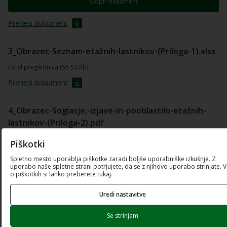
Odpri dokument
Prenesi dokument
3_Obrazec-Seznam-etažnih-lastnikov-(Priloga-1).xlsx
Excel preglednica (55.52 Kb)
Prenesi dokument
4_Obrazec-Soglasje,-izjave-in-pooblastilo-etažnih-
lastnikov-(Priloga-2).pdf
PDF dokument (204.22 Kb)
Piškotki
Spletno mesto uporablja piškotke zaradi boljše uporabniške izkušnje. Z
Odpri dokument
uporabo naše spletne strani potrjujete, da se z njihovo uporabo strinjate. 
o piškotkih si lahko preberete tukaj.
Prenesi dokument
Uredi nastavitve
5_Obrazec-De-minimis-(Priloga-3).pdf
Se strinjam
PDF dokument (136.03 Kb)