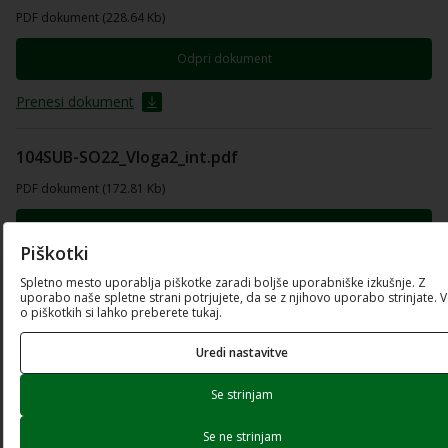
PDF dokument (228.64 Kb)
Odpri dokument
Prenesi dokument
104SUB-SO22_Vloga2_int.pdf
PDF dokument (172.81 Kb)
Odpri dokument
Piškotki
Prenesi dokument
Spletno mesto uporablja piškotke zaradi boljše uporabniške izkušnje. Z
uporabo naše spletne strani potrjujete, da se z njihovo uporabo strinjate. 
o piškotkih si lahko preberete tukaj.
104SUB-SO22_Obrazec-de-minimis_int.pdf
Uredi nastavitve
PDF dokument (142.24 Kb)
Se strinjam
Odpri dokument
Se ne strinjam
Prenesi dokument