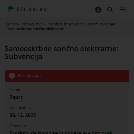
Domov
/
Prebivalstvo
/
Pridobite spodbudo
/
Seznam spodbud
/
Samooskrbne sončne elektrarne
Samooskrbne sončne elektrarne:
Subvencija
Poziv je zaprt
Status
Zaprt
Datum objave
30. 12. 2022
Obvestilo
Prosimo, da izpolnite in oddate e-vlogo
prek