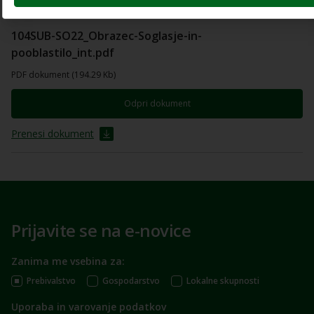
104SUB-SO22_Obrazec-Soglasje-in-
pooblastilo_int.pdf
PDF dokument (194.29 Kb)
Odpri dokument
Prenesi dokument
Prijavite se na e-novice
Zanima me vsebina za:
Prebivalstvo
Gospodarstvo
Lokalne skupnosti
Uporaba in varovanje podatkov