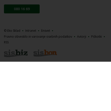
080 16 69
© Eko Sklad
Intranet
Ensvet
Pravno obvestilo in varovanje osebnih podatkov
Avtorji
Piškotki
RSS