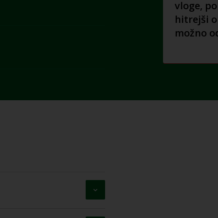
vloge, p
hitrejši 
možno od