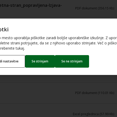
etna-stran_popravljena-Izjava-
PDF dokument (356.15 Kb)
otki
.pdf
PDF dokument (195.84 Kb)
o mesto uporablja piškotke zaradi boljše uporabniške izkušnje. Z upo
letne strani potrjujete, da se z njihovo uporabo strinjate. Več o piškot
reberete tukaj.
PDF dokument (44.66 Kb)
edi nastavitve
Se strinjam
Se ne strinjam
PDF dokument (103.35 Kb)
PDF dokument (110.01 Kb)
Excel preglednica (57.99 Kb)