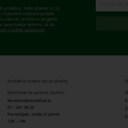
h podatkov. Naše stranke so za
z njihovimi osebnimi podatki
 zakoniti, pošteni in pregledni
pi zavarovanja skrbimo, da do
Več o politiki zasebnosti
.
Kontakt in uradne ure za stranke
E
Naročanje na upravne storitve:
O
ekosklad@ekosklad.si
K
01 / 241 48 20
Z
Ponedeljek, sreda in petek
I
12h - 14h