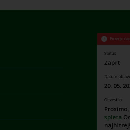
Poziv je zap
Status
Zaprt
Datum objav
20. 05. 2
Obvestilo
Prosimo,
spleta
Od
najhitrej