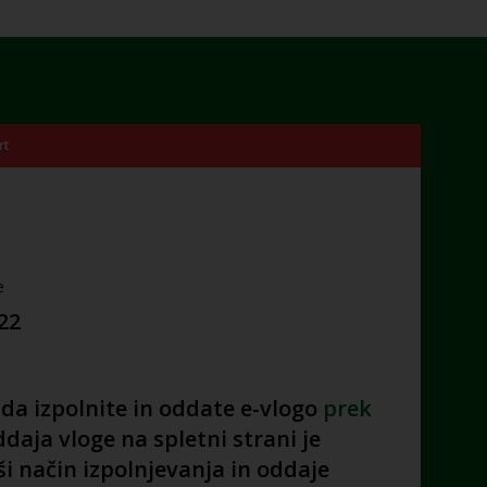
rt
e
022
 da izpolnite in oddate e-vlogo
prek
daja vloge na spletni strani je
ši način izpolnjevanja in oddaje