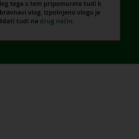
oleg tega s tem pripomorete tudi k
obravnavi vlog. Izpolnjeno vlogo je
dati tudi na
drug način
.