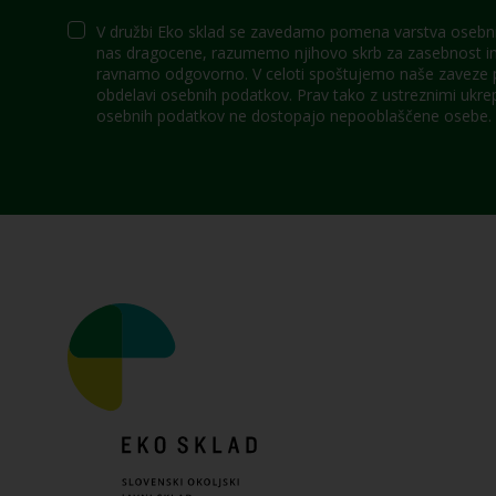
V družbi Eko sklad se zavedamo pomena varstva osebni
nas dragocene, razumemo njihovo skrb za zasebnost in 
ravnamo odgovorno. V celoti spoštujemo naše zaveze po
obdelavi osebnih podatkov. Prav tako z ustreznimi ukre
osebnih podatkov ne dostopajo nepooblaščene osebe.