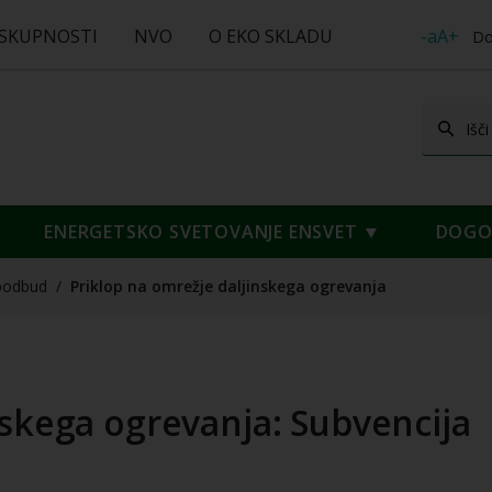
 SKUPNOSTI
NVO
O EKO SKLADU
-aA+
Do
ENERGETSKO SVETOVANJE ENSVET
DOGOD
podbud
/
Priklop na omrežje daljinskega ogrevanja
nskega ogrevanja: Subvencija