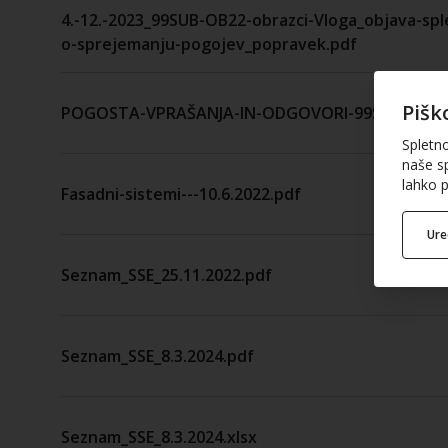
4.-12.-2023_99SUB-OB22-obrazci-Vloga_objava-spl
o-sprejemanju-pogojev_popravek.pdf
Pišk
POGOSTA-VPRAŠANJA-IN-ODGOVORI-99SUB-OB22
Spletn
naše sp
lahko p
Fasadni-sistemi---10.6.2022.pdf
Ur
Seznam_SSE_25.11.2022.pdf
Seznam_SSE_8.3.2024.pdf
Seznam_SSE_8.3.2024.xlsx