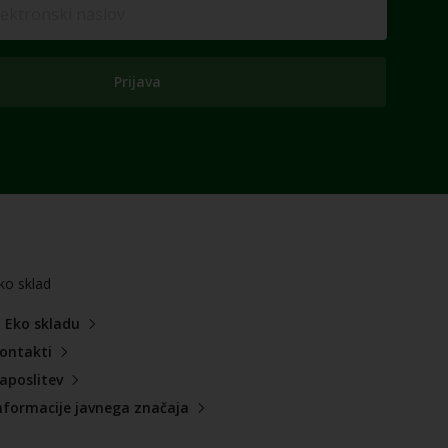
Prijava
ko sklad
 Eko skladu
ontakti
aposlitev
nformacije javnega značaja