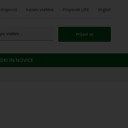
stopnost
Kazalo vsebine
Prispevek URE
English
Prijavi se
KI IN NOVICE