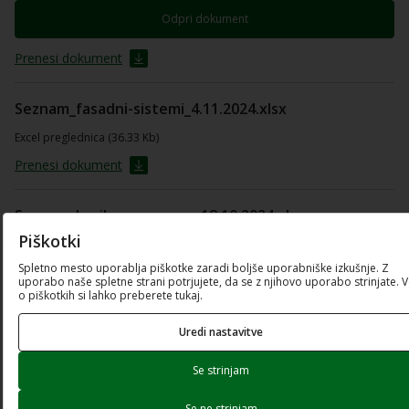
Odpri dokument
Prenesi dokument
Seznam_fasadni-sistemi_4.11.2024.xlsx
Excel preglednica (36.33 Kb)
Prenesi dokument
Seznam_kurilne-naprave_-18.10.2024.xlsx
Piškotki
Excel preglednica (56.7 Kb)
Spletno mesto uporablja piškotke zaradi boljše uporabniške izkušnje. Z
Prenesi dokument
uporabo naše spletne strani potrjujete, da se z njihovo uporabo strinjate. 
o piškotkih si lahko preberete tukaj.
Seznam_okna-14.10.2024.xlsx
Uredi nastavitve
Excel preglednica (369.45 Kb)
Se strinjam
Prenesi dokument
Se ne strinjam