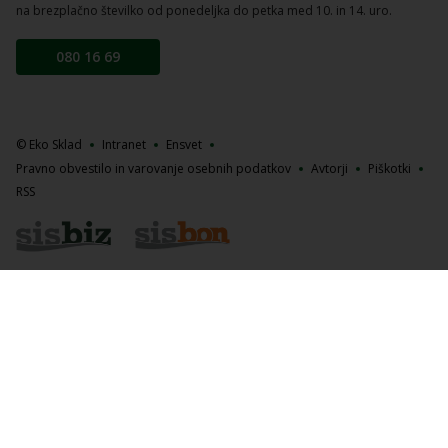
na brezplačno številko od ponedeljka do petka med 10. in 14. uro.
080 16 69
© Eko Sklad
Intranet
Ensvet
Pravno obvestilo in varovanje osebnih podatkov
Avtorji
Piškotki
RSS