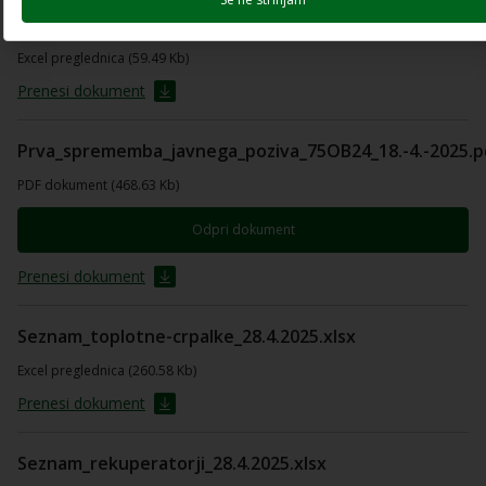
Seznam_sprejemniki-soncne-energije_31.7.2024.xlsx
Excel preglednica (59.49 Kb)
Prenesi dokument
Prva_sprememba_javnega_poziva_75OB24_18.-4.-2025.p
PDF dokument (468.63 Kb)
Odpri dokument
Prenesi dokument
Seznam_toplotne-crpalke_28.4.2025.xlsx
Excel preglednica (260.58 Kb)
Prenesi dokument
Seznam_rekuperatorji_28.4.2025.xlsx