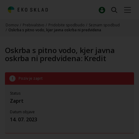
Domov
/
Prebivalstvo
/
Pridobite spodbudo
/
Seznam spodbud
/
Oskrba s pitno vodo, kjer javna oskrba ni predvidena
Oskrba s pitno vodo, kjer javna
oskrba ni predvidena: Kredit
Poziv je zaprt
Status
Zaprt
Datum objave
14. 07. 2023