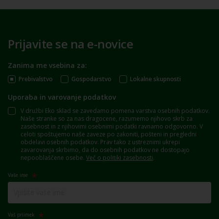
Prijavite se na e-novice
Zanima me vsebina za:
Prebivalstvo
Gospodarstvo
Lokalne skupnosti
Uporaba in varovanje podatkov
V družbi Eko sklad se zavedamo pomena varstva osebnih podatkov.
Naše stranke so za nas dragocene, razumemo njihovo skrb za
zasebnost in z njihovimi osebnimi podatki ravnamo odgovorno. V
celoti spoštujemo naše zaveze po zakoniti, pošteni in pregledni
obdelavi osebnih podatkov. Prav tako z ustreznimi ukrepi
zavarovanja skrbimo, da do osebnih podatkov ne dostopajo
nepooblaščene osebe.
Več o politiki zasebnosti
.
Vaše ime
Vaš priimek