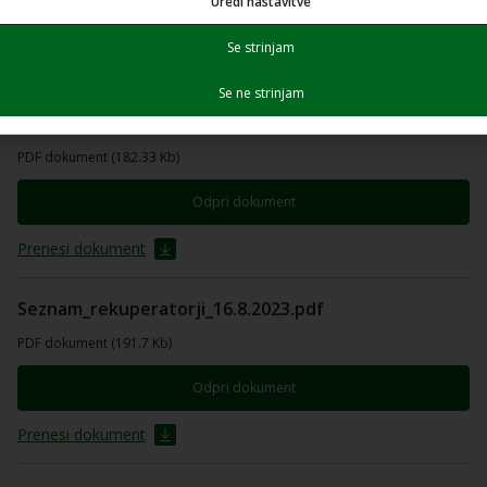
Uredi nastavitve
Odpri dokument
Se strinjam
Prenesi dokument
Se ne strinjam
SEZNAM-KURILNIH-NAPRAV-17.4.2023.pdf
PDF dokument (182.33 Kb)
Odpri dokument
Prenesi dokument
Seznam_rekuperatorji_16.8.2023.pdf
PDF dokument (191.7 Kb)
Odpri dokument
Prenesi dokument