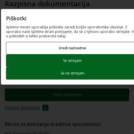
Razpisna dokumentacija
Piškotki
Besedilo javnega poziva
Spletno mesto uporablja piškotke zaradi boljše uporabniške izkušnje. Z
PDF dokument (560.41 Kb)
uporabo naše spletne strani potrjujete, da se z njihovo uporabo strinjate. 
o piškotkih si lahko preberete tukaj.
Odpri dokument
Uredi nastavitve
Prenesi dokument
Se strinjam
Navodila za ugotavljanje kreditne sposobnosti
Se ne strinjam
PDF dokument (176.67 Kb)
Odpri dokument
Prenesi dokument
Merila za določanje kreditne sposobnosti
PDF dokument (261.68 Kb)