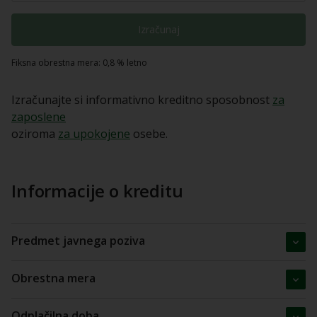
Izračunaj
Fiksna obrestna mera: 0,8 % letno
Izračunajte si informativno kreditno sposobnost
za
zaposlene
oziroma
za upokojene
osebe.
Informacije o kreditu
Predmet javnega poziva
Obrestna mera
Odplačilna doba