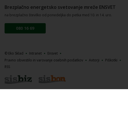
Brezplačno energetsko svetovanje mreže ENSVET
na brezplačno številko od ponedeljka do petka med 10. in 14. uro.
080 16 69
© Eko Sklad
Intranet
Ensvet
Pravno obvestilo in varovanje osebnih podatkov
Avtorji
Piškotki
RSS