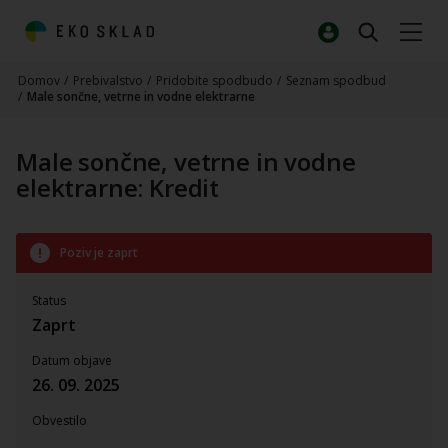
Domov
/
Prebivalstvo
/
Pridobite spodbudo
/
Seznam spodbud
/
Male sončne, vetrne in vodne elektrarne
Male sončne, vetrne in vodne
elektrarne: Kredit
Poziv je zaprt
Status
Zaprt
Datum objave
26. 09. 2025
Obvestilo