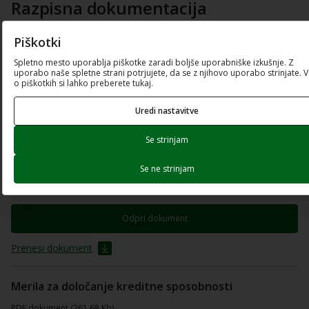
Razpisna dokumentacija
Piškotki
Besedilo javnega poziva
Spletno mesto uporablja piškotke zaradi boljše uporabniške izkušnje. Z
PDF dokument (560.41 Kb)
uporabo naše spletne strani potrjujete, da se z njihovo uporabo strinjate. 
o piškotkih si lahko preberete tukaj.
Odpri dokument
Uredi nastavitve
Prenesi dokument
Se strinjam
Navodila za ugotavljanje kreditne sposobnosti
Se ne strinjam
PDF dokument (176.67 Kb)
Odpri dokument
Prenesi dokument
Merila za določanje kreditne sposobnosti
PDF dokument (261.68 Kb)