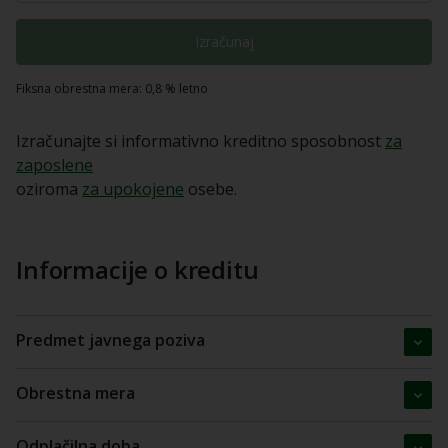
Izračunaj
Fiksna obrestna mera: 0,8 % letno
Izračunajte si informativno kreditno sposobnost
za
zaposlene
oziroma
za upokojene
osebe.
Informacije o kreditu
Predmet javnega poziva
Obrestna mera
Odplačilna doba