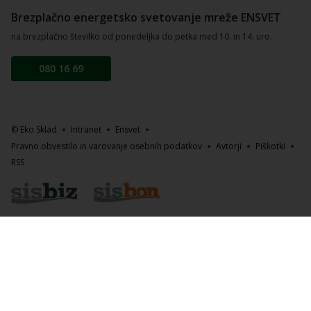
Brezplačno energetsko svetovanje mreže ENSVET
na brezplačno številko od ponedeljka do petka med 10. in 14. uro.
080 16 69
© Eko Sklad
Intranet
Ensvet
Pravno obvestilo in varovanje osebnih podatkov
Avtorji
Piškotki
RSS