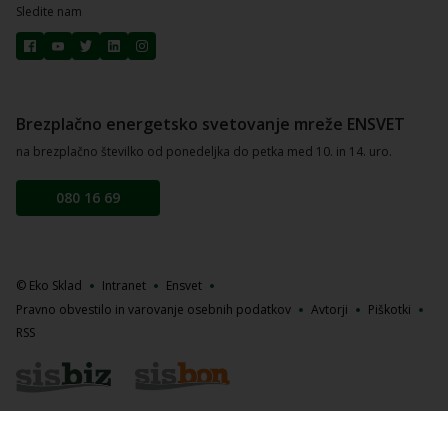
Sledite nam
Brezplačno energetsko svetovanje mreže ENSVET
na brezplačno številko od ponedeljka do petka med 10. in 14. uro.
080 16 69
© Eko Sklad
Intranet
Ensvet
Pravno obvestilo in varovanje osebnih podatkov
Avtorji
Piškotki
RSS