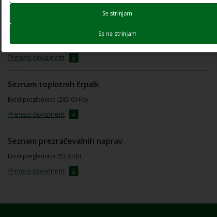
Izjava o zaključku naložbe
Se strinjam
PDF dokument (66.1 Kb)
Se ne strinjam
Odpri dokument
Prenesi dokument
Seznam toplotnih črpalk
Excel preglednica (285.09 Kb)
Prenesi dokument
Seznam prezračevalnih naprav
Excel preglednica (53.6 Kb)
Prenesi dokument