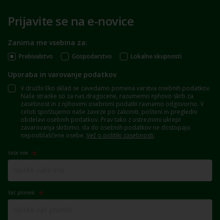
Prijavite se na e-novice
Zanima me vsebina za:
Prebivalstvo
Gospodarstvo
Lokalne skupnosti
Uporaba in varovanje podatkov
V družbi Eko sklad se zavedamo pomena varstva osebnih podatkov.
Naše stranke so za nas dragocene, razumemo njihovo skrb za
zasebnost in z njihovimi osebnimi podatki ravnamo odgovorno. V
celoti spoštujemo naše zaveze po zakoniti, pošteni in pregledni
obdelavi osebnih podatkov. Prav tako z ustreznimi ukrepi
zavarovanja skrbimo, da do osebnih podatkov ne dostopajo
nepooblaščene osebe.
Več o politiki zasebnosti
.
Vaše ime
Vaš priimek