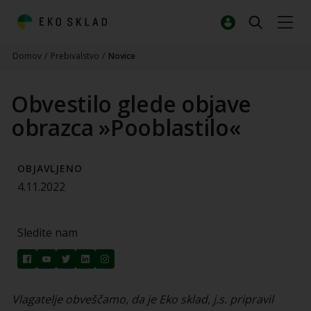
Domov
/
Prebivalstvo
/
Novice
Obvestilo glede objave
obrazca »Pooblastilo«
OBJAVLJENO
4.11.2022
Sledite nam
Vlagatelje obveščamo, da je Eko sklad, j.s. pripravil