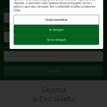
nepooblaščene osebe.
Več o politiki zasebnosti
.
izkušnje. Z uporabo naše spletne strani potrjujete, da se z
njihovo uporabo strinjate. Več o piškotkih si lahko preberete
Vaše ime
tukaj.
Uredi nastavitve
Vaš priimek
Se strinjam
Se ne strinjam
Elektronski naslov
Prijava
Dejstva
o Eko skladu