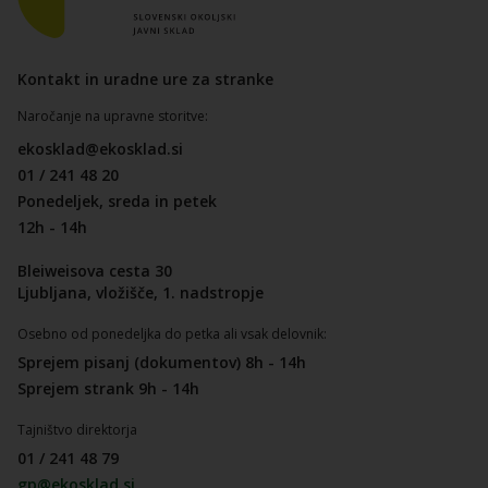
Kontakt in uradne ure za stranke
Naročanje na upravne storitve:
ekosklad@ekosklad.si
01 / 241 48 20
Ponedeljek, sreda in petek
12h - 14h
Bleiweisova cesta 30
Ljubljana, vložišče, 1. nadstropje
Osebno od ponedeljka do petka ali vsak delovnik:
Sprejem pisanj (dokumentov) 8h - 14h
Sprejem strank 9h - 14h
Tajništvo direktorja
01 / 241 48 79
gp@ekosklad.si