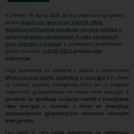
V četrtek, 16. aprila 2026, je Eko sklad na svoji spletni
strani
objavil nov Javni poziv 126SUB-OB26
Nepovratne finančne spodbude za nove naložbe v
večjo energijsko učinkovitost in rabo obnovljivih
virov energije v stavbah
. V primerjavi s predhodnim
javnim pozivom
114SUB-OB24
prinaša višje
subvencije.
Višje subvencije so uvedene v skladu z usmeritvami
Ministrstva za okolje, podnebje in energijo
kot ukrep
za blažitev posledic energetske krize ter za krepitev
odpornosti gospodinjstev na visoke cene energije.
Z
ukrepom se spodbuja izvajanje naložb v zmanjšanje
rabe energije v stavbah, s čimer se zmanjšuje
izpostavljenost gospodinjstev cenovnim nihanjem
energentov.
Eko sklad je zato
zvišal subvencije za zamenjavo