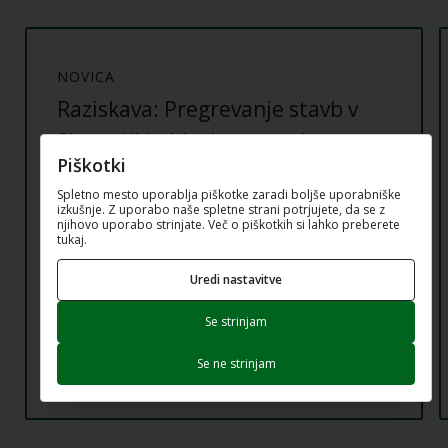
NOVICA
Raziskava: Pregrevanje stavb v
Sloveniji in bivalne navade
Piškotki
prebivalcev
Spletno mesto uporablja piškotke zaradi boljše uporabniške
izkušnje. Z uporabo naše spletne strani potrjujete, da se z
Vaše izkušnje so ključne za uspeh raziskave.
njihovo uporabo strinjate. Več o piškotkih si lahko preberete
tukaj.
Uredi nastavitve
Se strinjam
Se ne strinjam