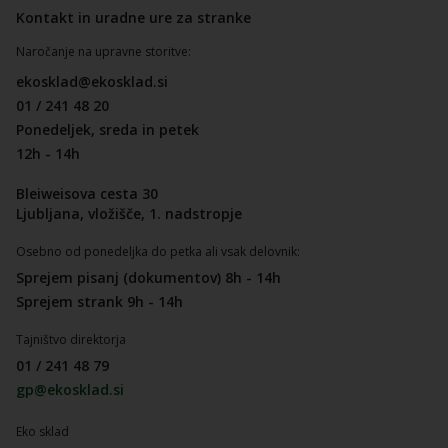
Kontakt in uradne ure za stranke
Naročanje na upravne storitve:
ekosklad@ekosklad.si
01 / 241 48 20
Ponedeljek, sreda in petek
12h - 14h
Bleiweisova cesta 30
Ljubljana, vložišče, 1. nadstropje
Osebno od ponedeljka do petka ali vsak delovnik:
Sprejem pisanj (dokumentov) 8h - 14h
Sprejem strank 9h - 14h
Tajništvo direktorja
01 / 241 48 79
gp@ekosklad.si
Eko sklad