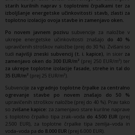
starih kurilnih naprav s toplotnimi črpalkami ter za
izboljšanje energetske učinkovitosti stavb, zlasti za
toplotno izolacijo ovoja stavbe in zamenjavo oken.
Po novem javnem pozivu
subvencije za naložbe v
ukrepe energetske učinkovitosti znašajo
do 40 %
upravičenih stroškov naložbe (prej do 30 %). Zvišani so
tudi
najvišji zneski subvencij (t. i. kapice)
, in sicer
za
zamenjavo oken do 300 EUR/m²
(prej 250 EUR/m²) ter
za ukrepe toplotne izolacije fasade, strehe in tal do
35 EUR/m²
(prej 25 EUR/m²).
Subvencije
za vgradnjo toplotne črpalke za centralno
ogrevanje stavbe po novem znašajo do 50 %
upravičenih stroškov naložbe (prej do 40 %). Prav tako
so
zvišane kapice:
za zamenjavo stare kurilne naprave
s toplotno črpalko tipa zrak–voda
do 4.500 EUR
(prej
2.500 EUR), za toplotne črpalke tipa zemlja–voda in
voda–voda pa
do 8.000 EUR
(prej 6.000 EUR).