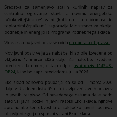
Sredstva za zamenjavo starih kurilnih naprav za
centralno ogrevanje stavb z novimi, energetsko
učinkovitejšimi rešitvami (kotli na lesno biomaso in
toplotnimi črpalkami) zagotavlja Ministrstvo za okolje,
podnebje in energijo iz Programa Podnebnega sklada.
Vloga na nov javni poziv se odda
na portalu eUprava.
Nov javni poziv velja za naložbe, ki so bile izvedene
od
vključno
1. marca 2026
dalje. Za naložbe, izvedene
pred tem datumom, ostaja odprt
javni poziv 114SUB-
OB24
, ki se bo zaprl predvidoma julija 2026.
Eko sklad ponovno poudarja, da se od 1. marca 2026
dalje v Uradnem listu RS ne objavlja več javnih pozivov
in javnih razpisov. Od navedenega datuma dalje bodo
zato vsi javni pozivi in javni razpisi Eko sklada, njihove
spremembe ter obvestila o zaključku javnih pozivov
objavljeni
zgolj na spletni strani Eko sklada.