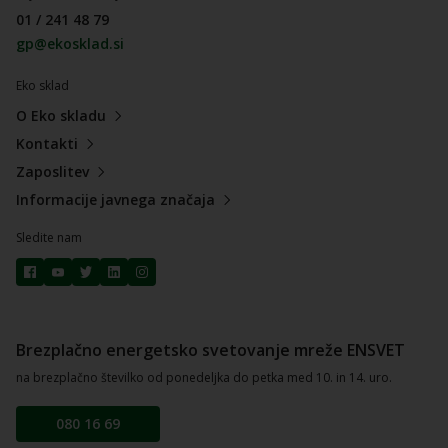
01 / 241 48 79
gp@ekosklad.si
Eko sklad
O Eko skladu
Kontakti
Zaposlitev
Informacije javnega značaja
Sledite nam
Brezplačno energetsko svetovanje mreže ENSVET
na brezplačno številko od ponedeljka do petka med 10. in 14. uro.
080 16 69