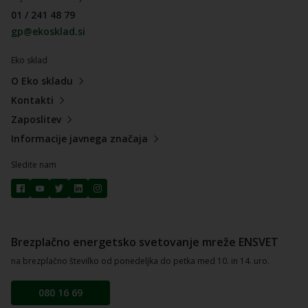
01 / 241 48 79
gp@ekosklad.si
Eko sklad
O Eko skladu
Kontakti
Zaposlitev
Informacije javnega značaja
Sledite nam
Brezplačno energetsko svetovanje mreže ENSVET
na brezplačno številko od ponedeljka do petka med 10. in 14. uro.
080 16 69