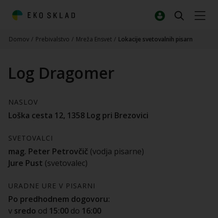
Domov
/
Prebivalstvo
/
Mreža Ensvet
/
Lokacije svetovalnih pisarn
Log Dragomer
NASLOV
Loška cesta 12, 1358 Log pri Brezovici
SVETOVALCI
mag. Peter Petrovčič
(vodja pisarne)
Jure Pust
(svetovalec)
URADNE URE V PISARNI
Po predhodnem dogovoru:
v
sredo
od
15:00
do
16:00