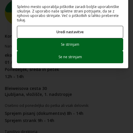
Spletno mesto uporablja piškotke zaradi boljše uporabniške
izkušnje. Z uporabo naše spletne strani potrjujete, da se z
njihovo uporabo strinjate. Več o piškotkih si lahko preberete
tukaj.
Uredi nastavitve
Kontakt in uradne ure za stranke
Se strinjam
Naročanje na upravne storitve:
ekosklad@ekosklad.si
Se ne strinjam
01 / 241 48 20
Ponedeljek, sreda in petek
12h - 14h
Bleiweisova cesta 30
Ljubljana, vložišče, 1. nadstropje
Osebno od ponedeljka do petka ali vsak delovnik:
Sprejem pisanj (dokumentov) 8h - 14h
Sprejem strank 9h - 14h
Tajništvo direktorja