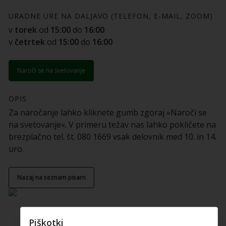
URADNE URE NA DALJAVO (TELEFON, E-MAIL, ZOOM)
v
torek
od
15:00
do
16:00
v
četrtek
od
15:00
do
16:00
Naroči se na svetovanje
OPIS
Za naročanje lahko kliknete gumb zgoraj »Naroči se
na svetovanje«. V primeru težav nas lahko pokličete na
brezplačno tel. št. 080 1669 vsak delovnik med 10. in 14.
uro.
nazaj na seznam pisarn
Piškotki