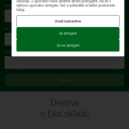
izkušnje. Z uporabo naše spletne strani potrjujete, da se z
njihovo uporabo strinjate. Več o piškotkih si lahko preberete
Vaše ime
tukaj.
Uredi nastavitve
Vaš priimek
Se strinjam
Se ne strinjam
Elektronski naslov
Prijava
Dejstva
o Eko skladu