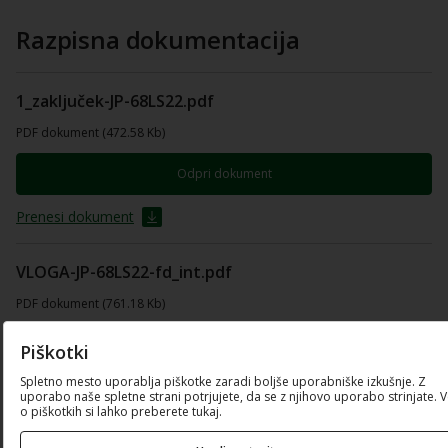
Razpisna dokumentacija
1_zaključek-JP-68LS22.pdf
PDF dokument (472.58 Kb)
Odpri dokument
Prenesi dokument
VLOGA-JP-68LS22-fd_int.pdf
PDF dokument (761.18 Kb)
Odpri dokument
Piškotki
Spletno mesto uporablja piškotke zaradi boljše uporabniške izkušnje. Z
Prenesi dokument
uporabo naše spletne strani potrjujete, da se z njihovo uporabo strinjate. 
o piškotkih si lahko preberete tukaj.