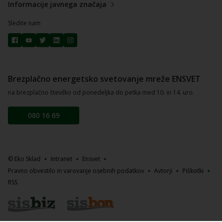
Informacije javnega značaja
Sledite nam
Brezplačno energetsko svetovanje mreže ENSVET
na brezplačno številko od ponedeljka do petka med 10. in 14. uro.
080 16 69
© Eko Sklad
Intranet
Ensvet
Pravno obvestilo in varovanje osebnih podatkov
Avtorji
Piškotki
RSS