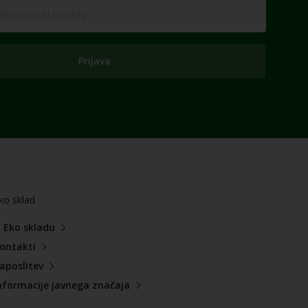
Prijava
ko sklad
 Eko skladu
ontakti
aposlitev
nformacije javnega značaja