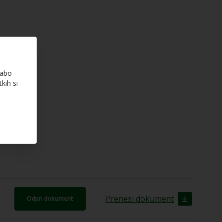
rabo
kih si
Prenesi dokument
Odpri dokument