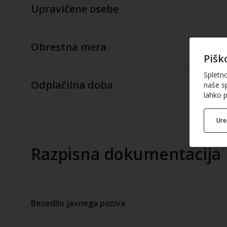
Upravičene osebe
Obrestna mera
Pišk
Spletn
Odplačilna doba
naše sp
lahko p
Ur
Razpisna dokumentacija
Besedilo javnega poziva