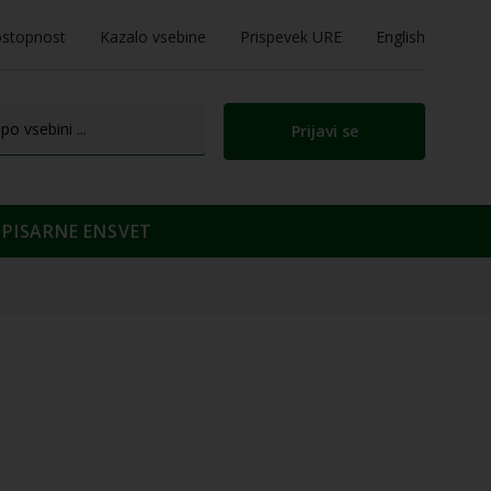
stopnost
Kazalo vsebine
Prispevek URE
English
Prijavi se
PISARNE ENSVET