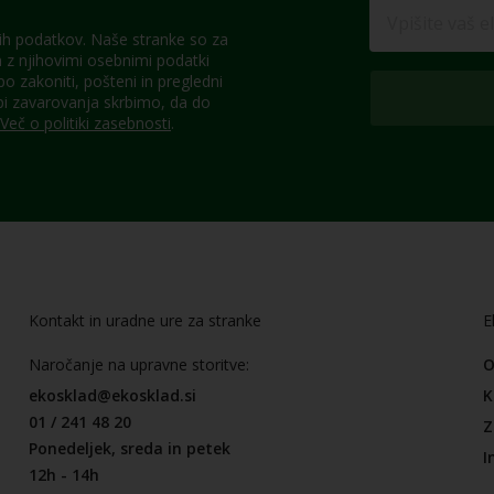
h podatkov. Naše stranke so za
z njihovimi osebnimi podatki
 zakoniti, pošteni in pregledni
pi zavarovanja skrbimo, da do
Več o politiki zasebnosti
.
Kontakt in uradne ure za stranke
E
Naročanje na upravne storitve:
O
ekosklad@ekosklad.si
K
01 / 241 48 20
Z
Ponedeljek, sreda in petek
I
12h - 14h