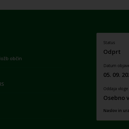
Status
Odprt
aložb občin
Datum objav
05. 09. 2
RS
Oddaja vloge
Osebno v 
Naslov in ur