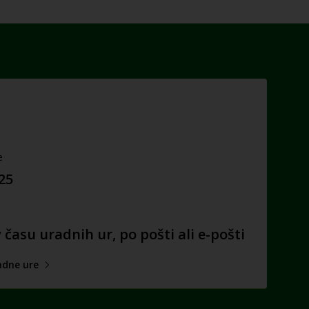
e
025
času uradnih ur, po pošti ali e-pošti
adne ure