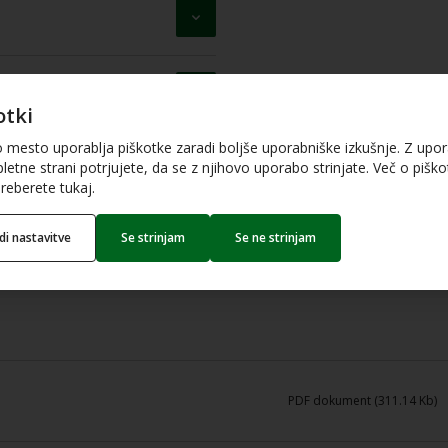
otki
o mesto uporablja piškotke zaradi boljše uporabniške izkušnje. Z upo
letne strani potrjujete, da se z njihovo uporabo strinjate. Več o piškot
reberete tukaj.
edi nastavitve
Se strinjam
Se ne strinjam
PDF dokument (311.14 Kb)