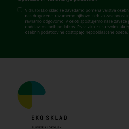
V družbi Eko sklad se zavedamo pomena varstva osebni
nas dragocene, razumemo njihovo skrb za zasebnost in 
ravnamo odgovorno. V celoti spoštujemo naše zaveze po
obdelavi osebnih podatkov. Prav tako z ustreznimi ukre
osebnih podatkov ne dostopajo nepooblaščene osebe.