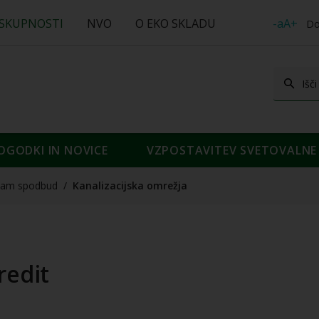
 SKUPNOSTI
NVO
O EKO SKLADU
-aA+
Do
OGODKI IN NOVICE
VZPOSTAVITEV SVETOVALNE 
nam spodbud
/
Kanalizacijska omrežja
redit