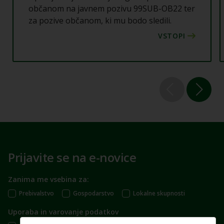
občanom na javnem pozivu 99SUB-OB22 ter
za pozive občanom, ki mu bodo sledili.
Prijavite se na e-novice
Zanima me vsebina za:
Prebivalstvo
Gospodarstvo
Lokalne skupnosti
Uporaba in varovanje podatkov