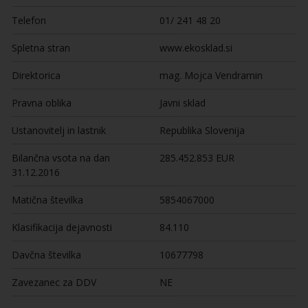
Telefon
01/ 241 48 20
Spletna stran
www.ekosklad.si
Direktorica
mag. Mojca Vendramin
Pravna oblika
Javni sklad
Ustanovitelj in lastnik
Republika Slovenija
Bilančna vsota na dan
285.452.853 EUR
31.12.2016
Matična številka
5854067000
Klasifikacija dejavnosti
84.110
Davčna številka
10677798
Zavezanec za DDV
NE