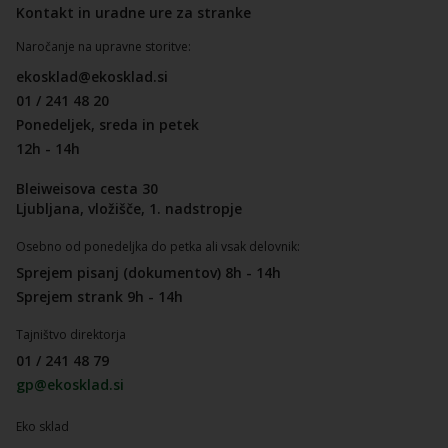
Kontakt in uradne ure za stranke
Naročanje na upravne storitve:
ekosklad@ekosklad.si
01 / 241 48 20
Ponedeljek, sreda in petek
12h - 14h
Bleiweisova cesta 30
Ljubljana, vložišče, 1. nadstropje
Osebno od ponedeljka do petka ali vsak delovnik:
Sprejem pisanj (dokumentov) 8h - 14h
Sprejem strank 9h - 14h
Tajništvo direktorja
01 / 241 48 79
gp@ekosklad.si
Eko sklad