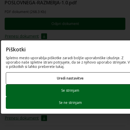
POSLOVNEGA-RAZMERJA-1.0.pdf
PDF dokument (268.3 Kb)
Odpri dokument
Prenesi dokument
Piškotki
5_92FS-PO21_obrazec-Presoja-kreditne-
Spletno mesto uporablja piškotke zaradi boljše uporabniške izkušnje. Z
sposobnosti.xlsx
uporabo naše spletne strani potrjujete, da se z njihovo uporabo strinjate. 
o piškotkih si lahko preberete tukaj.
Excel preglednica (221.7 Kb)
Prenesi dokument
Uredi nastavitve
Se strinjam
4_92FS-PO21_obrazec-Predlog-zavarovanja-
kredita.xlsx
Se ne strinjam
Excel preglednica (36.26 Kb)
Prenesi dokument