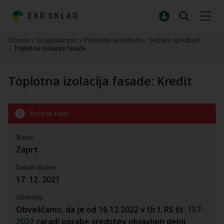
Domov
/
Gospodarstvo
/
Pridobite spodbudo
/
Seznam spodbud
/
Toplotna izolacija fasade
Toplotna izolacija fasade: Kredit
Poziv je zaprt
Status
Zaprt
Datum objave
17. 12. 2021
Obvestilo
Obveščamo, da je od 16.12.2022 v Ur.l. RS št.
157-
2022
zaradi porabe sredstev objavljen delni