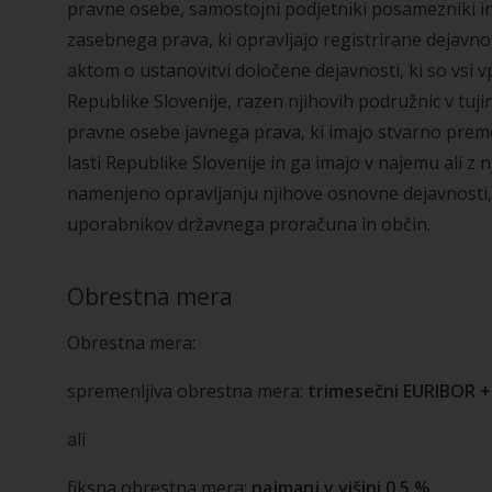
pravne osebe, samostojni podjetniki posamezniki in
zasebnega prava, ki opravljajo registrirane dejavnost
aktom o ustanovitvi določene dejavnosti, ki so vsi v
Republike Slovenije, razen njihovih podružnic v tujin
pravne osebe javnega prava, ki imajo stvarno premože
lasti Republike Slovenije in ga imajo v najemu ali z n
namenjeno opravljanju njihove osnovne dejavnosti
uporabnikov državnega proračuna in občin.
Obrestna mera
Obrestna mera:
spremenljiva obrestna mera:
trimesečni EURIBOR +
ali
fiksna obrestna mera:
najmanj v višini 0,5 %
.