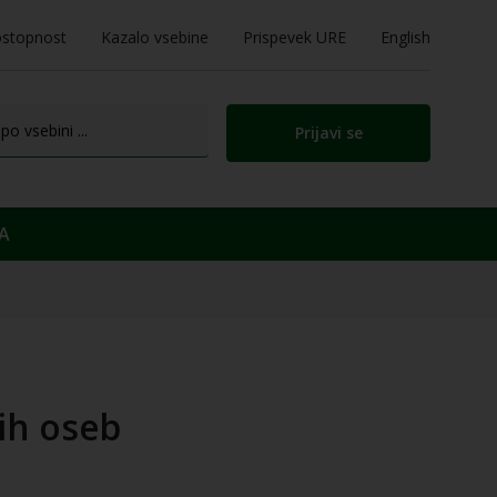
stopnost
Kazalo vsebine
Prispevek URE
English
Prijavi se
A
nih oseb