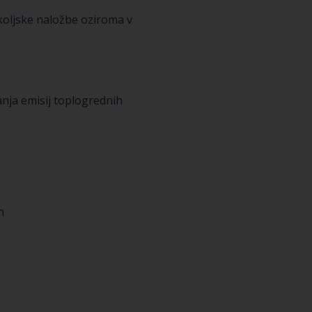
koljske naložbe oziroma v
nja emisij toplogrednih
n