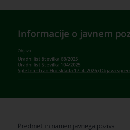
Informacije o javnem po
Objava
Uradni list številka
68/2025
Uradni list številka
104/2025
Spletna stran Eko sklada 17. 4. 2026 (Objava spr
Predmet in namen javnega poziva