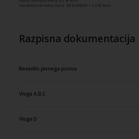
Fiksna obrestna mera: 0,5 % letno
Variabilna obrestna mera: 3M EURIBOR + 1,0 % letno
Razpisna dokumentacija
Besedilo javnega poziva
Vloga A,B,C
Vloga D