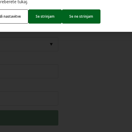
reseči 10 milijonov EUR.
reberete tukaj.
 priznanih stroškov
edi nastavitve
Se strinjam
Se ne strinjam
roškov naložbe.