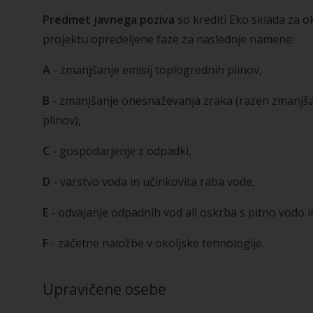
Predmet javnega poziva
so krediti Eko sklada za o
projektu opredeljene faze za naslednje namene:
A
- zmanjšanje emisij toplogrednih plinov,
B
- zmanjšanje onesnaževanja zraka (razen zmanjša
plinov),
C
- gospodarjenje z odpadki,
D
- varstvo voda in učinkovita raba vode,
E
- odvajanje odpadnih vod ali oskrba s pitno vodo i
F
- začetne naložbe v okoljske tehnologije.
Upravičene osebe