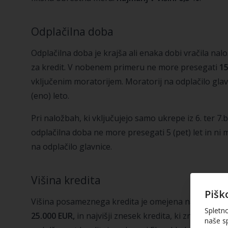
Odplačilna doba
Odplačilna doba je krajša ali enaka dobi vračila nalož
za kredit. V nobenem primeru ne more presegati
15
vključenim moratorijem. Moratorij na odplačilo glav
(eno) leto.
Pri naložbah, ki vključujejo samo ukrepe iz 6. ter 7.
odplačilna doba ne more presegati 5 (pet) let in ni
na odplačilo glavnice.
Višina kredita
Pišk
Višina posameznega kredita je omejena na najnižji z
Spletn
25.000 EUR,
in najvišji znesek kredita, ki znaša
2 mil
naše sp