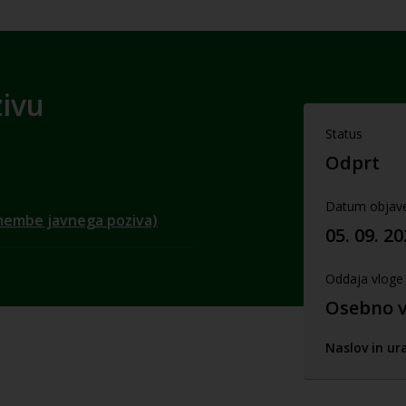
zivu
Status
Odprt
Datum objav
emembe javnega poziva)
05. 09. 2
Oddaja vloge
Osebno v 
Naslov in ur