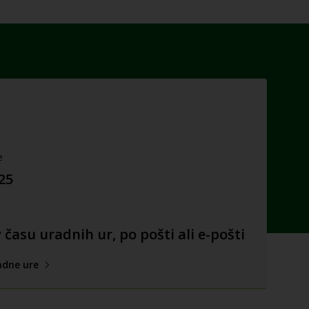
e
025
času uradnih ur, po pošti ali e-pošti
adne ure