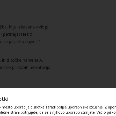
be, ki je izkazana v vlogi
 (petnajst) let
z
nice je lahko največ 1
b. in d. točke namena A,
 možno pridobiti moratorija
otki
nesek kredita, ki znaša
o mesto uporablja piškotke zaradi boljše uporabniške izkušnje. Z upo
ijona EUR.
Skupna
letne strani potrjujete, da se z njihovo uporabo strinjate. Več o piškot