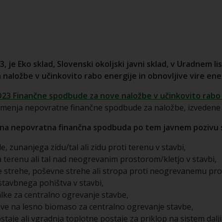
, je Eko sklad, Slovenski okoljski javni sklad, v Uradnem li
za naložbe v učinkovito rabo energije in obnovljive vire en
O23 Finančne spodbude za nove naložbe v učinkovito rabo e
menja nepovratne finančne spodbude za naložbe, izvedene p
izna nepovratna finančna spodbuda po tem javnem pozivu 
e, zunanjega zidu/tal ali zidu proti terenu v stavbi,
na terenu ali tal nad neogrevanim prostorom/kletjo v stavbi,
ne strehe, poševne strehe ali stropa proti neogrevanemu pr
tavbnega pohištva v stavbi,
lke za centralno ogrevanje stavbe,
ave na lesno biomaso za centralno ogrevanje stavbe,
staje ali vgradnja toplotne postaje za priklop na sistem