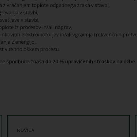
a z vračanjem toplote odpadnega zraka v stavbi,
revanja v stavbi,
vetljave v stavbi,
plote iz procesov in/ali naprav,
inkovitih elektromotorjev in/ali vgradnja frekvenčnih pretv
anja z energijo,
st v tehnološkem procesu.
čne spodbude znaša
do 20 % upravičenih stroškov naložbe.
NOVICA