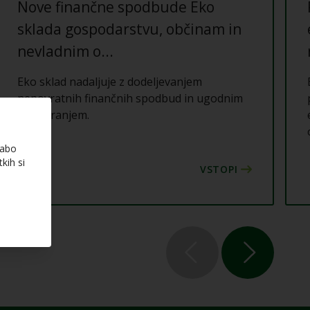
Nove finančne spodbude Eko
sklada gospodarstvu, občinam in
nevladnim o...
Eko sklad nadaljuje z dodeljevanjem
nepovratnih finančnih spodbud in ugodnim
kreditiranjem.
rabo
kih si