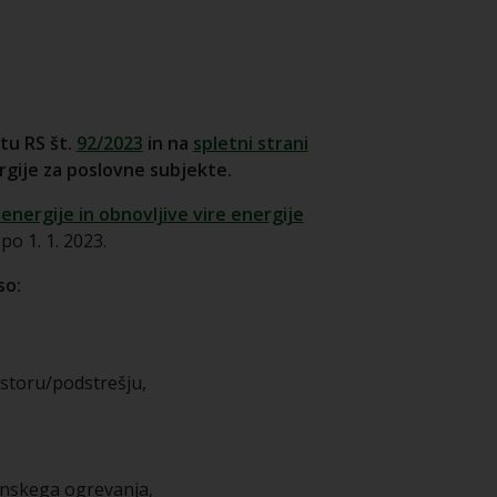
stu RS št.
92/2023
in na
spletni strani
ergije za poslovne subjekte.
nergije in obnovljive vire energije
o 1. 1. 2023.
so:
ostoru/podstrešju,
 daljinskega ogrevanja,