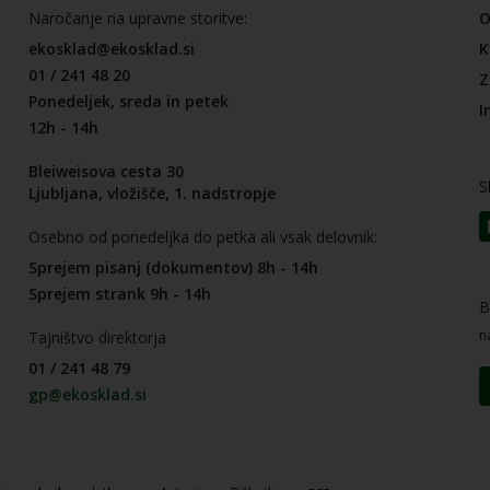
Naročanje na upravne storitve:
O
ekosklad@ekosklad.si
K
01 / 241 48 20
Z
Ponedeljek, sreda in petek
I
12h - 14h
Bleiweisova cesta 30
S
Ljubljana, vložišče, 1. nadstropje
Osebno od ponedeljka do petka ali vsak delovnik:
Sprejem pisanj (dokumentov) 8h - 14h
Sprejem strank 9h - 14h
B
n
Tajništvo direktorja
01 / 241 48 79
gp@ekosklad.si