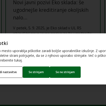
Novi javni pozivi Eko sklada: še
ugodnejše kreditiranje okoljskih
nalo...
V petek, 5. 9. 2025, je Eko sklad v UL RS
objavil tri nove javne pozive za še ugodnejše
kreditiranje okoljskih naložb podjetij in
otki
občin. Vsem trem javnim pozivom je skupno,
da prinašajo nižje obrestne mere.
o mesto uporablja piškotke zaradi boljše uporabniške izkušnje. Z upo
letne strani potrjujete, da se z njihovo uporabo strinjate. Več o piškot
reberete tukaj.
edi nastavitve
Se strinjam
Se ne strinjam