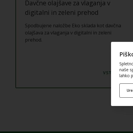
Davčne olajšave za vlaganja v
digitalni in zeleni prehod
Spodbujene naložbe Eko sklada kot davčna
olajšava za vlaganja v digitalni in zeleni
prehod.
Pišk
Spletn
naše sp
lahko p
Ur