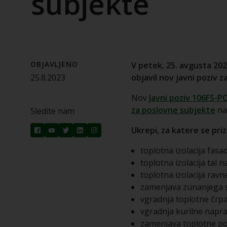
subjekte
OBJAVLJENO
V petek, 25. avgusta 2023
25.8.2023
objavil nov javni poziv 
Nov
Javni poziv 106FS-P
za poslovne subjekte
na
Sledite nam
Ukrepi, za katere se pr
toplotna izolacija fasad
toplotna izolacija tal 
toplotna izolacija rav
zamenjava zunanjega s
vgradnja toplotne črpa
vgradnja kurilne napr
zamenjava toplotne po