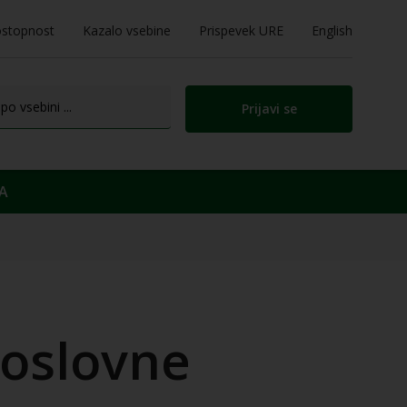
stopnost
Kazalo vsebine
Prispevek URE
English
Prijavi se
A
poslovne