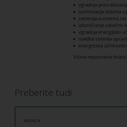
vgradnja prezračevanj
optimizacija sistema og
zamenjava sistema razs
izkoriščanje odvečne to
vgradnja energijsko uč
uvedba sistema upravlj
energetska učinkovito
Višina nepovratne finan
Preberite tudi
NOVICA