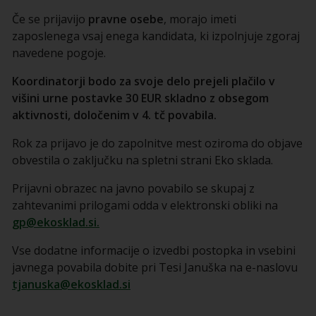
Če se prijavijo
pravne osebe
, morajo imeti
zaposlenega vsaj enega kandidata, ki izpolnjuje zgoraj
navedene pogoje.
Koordinatorji bodo za svoje delo prejeli plačilo v
višini urne postavke 30 EUR skladno z obsegom
aktivnosti, določenim v 4. tč povabila.
Rok za prijavo je do zapolnitve mest oziroma do objave
obvestila o zaključku na spletni strani Eko sklada.
Prijavni obrazec na javno povabilo se skupaj z
zahtevanimi prilogami odda v elektronski obliki na
gp@ekosklad.si.
Vse dodatne informacije o izvedbi postopka in vsebini
javnega povabila dobite pri Tesi Januška na e-naslovu
tjanuska@ekosklad.si