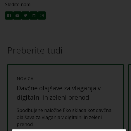
Sledite nam
Preberite tudi
NOVICA
Davčne olajšave za vlaganja v
digitalni in zeleni prehod
Spodbujene naložbe Eko sklada kot davčna
olajšava za vlaganja v digitalni in zeleni
prehod.