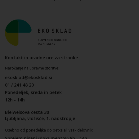
Kontakt in uradne ure za stranke
Naročanje na upravne storitve:
ekosklad@ekosklad.si
01 / 241 48 20
Ponedeljek, sreda in petek
12h - 14h
Bleiweisova cesta 30
Ljubljana, vložišče, 1. nadstropje
Osebno od ponedeljka do petka ali vsak delovnik:
Sprejem pisanj (dokumentov) 8h - 14h