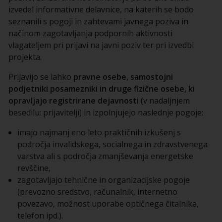
izvedel informativne delavnice, na katerih se bodo
seznanili s pogoji in zahtevami javnega poziva in
načinom zagotavljanja podpornih aktivnosti
vlagateljem pri prijavi na javni poziv ter pri izvedbi
projekta.
Prijavijo se lahko
pravne osebe, samostojni
podjetniki posamezniki in druge fizične osebe, ki
opravljajo registrirane dejavnosti
(v nadaljnjem
besedilu: prijavitelji) in izpolnjujejo naslednje pogoje:
imajo najmanj eno leto praktičnih izkušenj s
področja invalidskega, socialnega in zdravstvenega
varstva ali s področja zmanjševanja energetske
revščine,
zagotavljajo tehnične in organizacijske pogoje
(prevozno sredstvo, računalnik, internetno
povezavo, možnost uporabe optičnega čitalnika,
telefon ipd.).