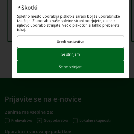
Piškotki
Spletno mesto uporablja piškotke zaradi boljše uporabniške
izkušnje. Z uporabo naše spletne strani potrjujete, da se z
njihovo uporabo strinjate. Več o piškotkih si lahko preberete
tukaj.
Uredi nastavitve
Se strinjam
Se ne strinjam
Prijavite se na e-novice
Zanima me vsebina za:
Prebivalstvo
Gospodarstvo
Lokalne skupnosti
Uporaba in varovanje podatkov