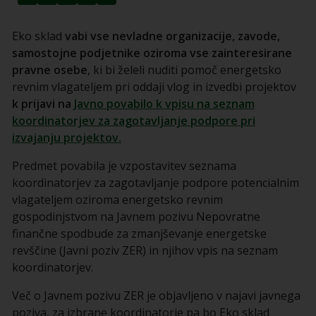
Eko sklad
vabi vse nevladne organizacije, zavode,
samostojne podjetnike oziroma vse zainteresirane
pravne osebe
, ki bi želeli nuditi pomoč energetsko
revnim vlagateljem pri oddaji vlog in izvedbi projektov
k prijavi na
Javno povabilo k vpisu na seznam
koordinatorjev za zagotavljanje podpore pri
izvajanju projektov.
Predmet povabila je vzpostavitev seznama
koordinatorjev za zagotavljanje podpore potencialnim
vlagateljem oziroma energetsko revnim
gospodinjstvom na Javnem pozivu Nepovratne
finančne spodbude za zmanjševanje energetske
revščine (Javni poziv ZER) in njihov vpis na seznam
koordinatorjev.
Več o Javnem pozivu ZER je objavljeno v najavi javnega
poziva, za izbrane koordinatorje pa bo Eko sklad