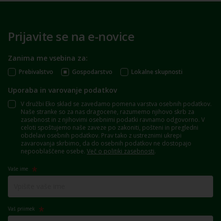
Prijavite se na e-novice
Zanima me vsebina za:
Prebivalstvo
Gospodarstvo
Lokalne skupnosti
Uporaba in varovanje podatkov
V družbi Eko sklad se zavedamo pomena varstva osebnih podatkov.
Naše stranke so za nas dragocene, razumemo njihovo skrb za
zasebnost in z njihovimi osebnimi podatki ravnamo odgovorno. V
celoti spoštujemo naše zaveze po zakoniti, pošteni in pregledni
obdelavi osebnih podatkov. Prav tako z ustreznimi ukrepi
zavarovanja skrbimo, da do osebnih podatkov ne dostopajo
nepooblaščene osebe.
Več o politiki zasebnosti
.
Vaše ime
Vaš priimek