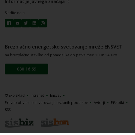
Informacije javnega značaja
Sledite nam
Brezplačno energetsko svetovanje mreže ENSVET
na brezplačno številko od ponedeljka do petka med 10. in 14. uro.
080 16 69
© Eko Sklad
Intranet
Ensvet
Pravno obvestilo in varovanje osebnih podatkov
Avtorji
Piškotki
RSS