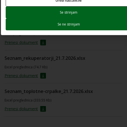
Uredi nastavitve
Prenesi dokument
Se strinjam
Se ne strinjam
Seznam_kurilne-naprave_22.6.2026.xlsx
Excel preglednica (66.84 Kb)
Prenesi dokument
Seznam_rekuperatorji_21.7.2026.xlsx
Excel preglednica (74.7 Kb)
Prenesi dokument
Seznam_toplotne-crpalke_21.7.2026.xlsx
Excel preglednica (333.55 Kb)
Prenesi dokument