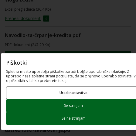
Excel preglednica (36.4 Kb)
Prenesi dokument
Navodilo-za-črpanje-kredita.pdf
PDF dokument (247.29 Kb)
Odpri dokument
Piškotki
Prenesi dokument
Spletno mesto uporablja piškotke zaradi boljše uporabniške izkušnje. Z
uporabo naše spletne strani potrjujete, da se z njihovo uporabo strinjate. 
o piškotkih si lahko preberete tukaj.
Vloga-E.xlsx
Uredi nastavitve
Excel preglednica (196.4 Kb)
Se strinjam
Prenesi dokument
Se ne strinjam
Elementi-presoje-kreditne-sposobnosti-in-
ustreznosti-zavarovanja.pdf