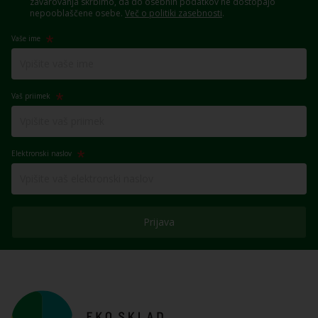
zavarovanja skrbimo, da do osebnih podatkov ne dostopajo
nepooblaščene osebe.
Več o politiki zasebnosti
.
Vaše ime
Vaš priimek
Elektronski naslov
Prijava