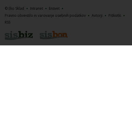
© Eko Sklad
Intranet
Ensvet
Pravno obvestilo in varovanje osebnih podatkov
Avtorji
Piškotki
RSS