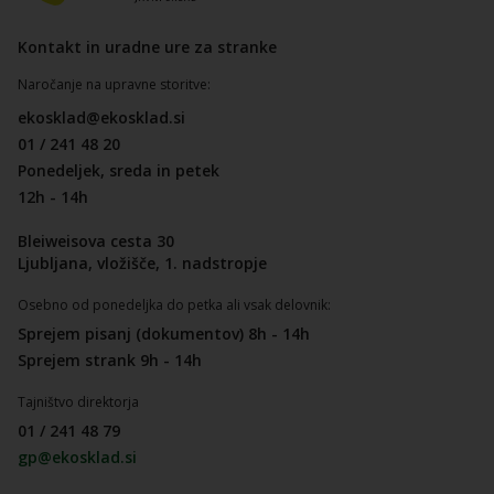
Kontakt in uradne ure za stranke
Naročanje na upravne storitve:
ekosklad@ekosklad.si
01 / 241 48 20
Ponedeljek, sreda in petek
12h - 14h
Bleiweisova cesta 30
Ljubljana, vložišče, 1. nadstropje
Osebno od ponedeljka do petka ali vsak delovnik:
Sprejem pisanj (dokumentov) 8h - 14h
Sprejem strank 9h - 14h
Tajništvo direktorja
01 / 241 48 79
gp@ekosklad.si