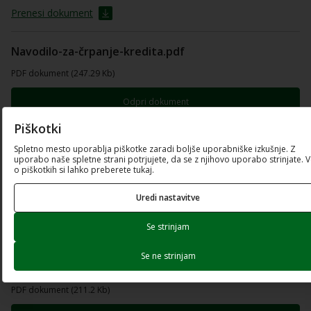
Prenesi dokument
Navodilo-za-črpanje-kredita.pdf
PDF dokument (247.29 Kb)
Odpri dokument
Piškotki
Prenesi dokument
Spletno mesto uporablja piškotke zaradi boljše uporabniške izkušnje. Z
uporabo naše spletne strani potrjujete, da se z njihovo uporabo strinjate. 
Vloga-E.xlsx
o piškotkih si lahko preberete tukaj.
Excel preglednica (196.4 Kb)
Uredi nastavitve
Prenesi dokument
Se strinjam
Elementi-presoje-kreditne-sposobnosti-in-
Se ne strinjam
ustreznosti-zavarovanja.pdf
PDF dokument (211.2 Kb)