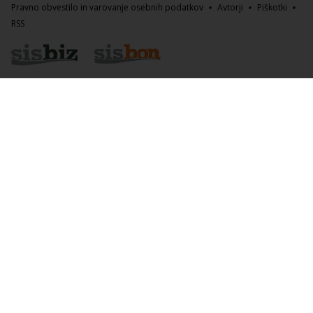
Pravno obvestilo in varovanje osebnih podatkov
Avtorji
Piškotki
RSS