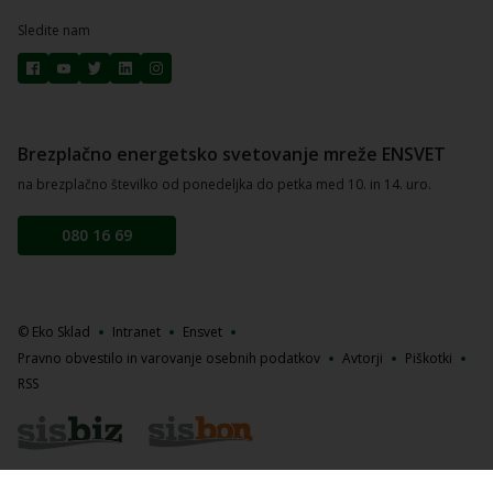
Sledite nam
Brezplačno energetsko svetovanje mreže ENSVET
na brezplačno številko od ponedeljka do petka med 10. in 14. uro.
080 16 69
© Eko Sklad
Intranet
Ensvet
Pravno obvestilo in varovanje osebnih podatkov
Avtorji
Piškotki
RSS