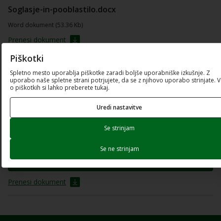
Soglasje-in-pooblastilo.docx
Word dokument (53.36 Kb)
Prenesi dokument
Piškotki
Obrazec-Seznam_lastnikov.xlsx
Spletno mesto uporablja piškotke zaradi boljše uporabniške izkušnje. Z
uporabo naše spletne strani potrjujete, da se z njihovo uporabo strinjate. 
Excel preglednica (21.87 Kb)
o piškotkih si lahko preberete tukaj.
Prenesi dokument
Uredi nastavitve
Seznam-fasadnih-sistemov.pdf
Se strinjam
PDF dokument (203.44 Kb)
Se ne strinjam
Odpri dokument
Prenesi dokument