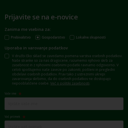
Prijavite se na e-novice
Zanima me vsebina za:
Prebivalstvo
Gospodarstvo
Lokalne skupnosti
Uporaba in varovanje podatkov
V družbi Eko sklad se zavedamo pomena varstva osebnih podatkov.
Naše stranke so za nas dragocene, razumemo njihovo skrb za
zasebnost in z njihovimi osebnimi podatki ravnamo odgovorno. V
celoti spoštujemo naše zaveze po zakoniti, pošteni in pregledni
obdelavi osebnih podatkov. Prav tako z ustreznimi ukrepi
zavarovanja skrbimo, da do osebnih podatkov ne dostopajo
nepooblaščene osebe.
Več o politiki zasebnosti
.
Vaše ime
Vaš priimek